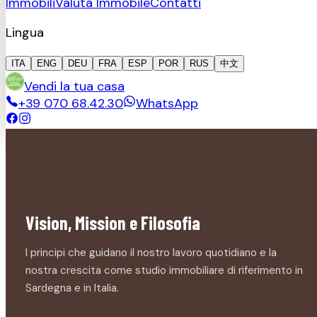
Immobili
Valuta Immobile
Contatti
Lingua
ITA
ENG
DEU
FRA
ESP
POR
RUS
中文
Vendi la tua casa
+39 070 68.42.30
WhatsApp
Vision, Mission e Filosofia
I principi che guidano il nostro lavoro quotidiano e la
nostra crescita come studio immobiliare di riferimento in
Sardegna e in Italia.